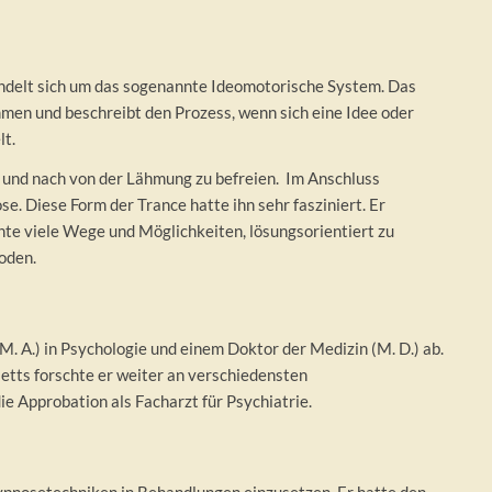
 handelt sich um das sogenannte Ideomotorische System. Das
mmen und beschreibt den Prozess, wenn sich eine Idee oder
lt.
ch und nach von der Lähmung zu befreien. Im Anschluss
e. Diese Form der Trance hatte ihn sehr fasziniert. Er
hte viele Wege und Möglichkeiten, lösungsorientiert zu
oden.
. A.) in Psychologie und einem Doktor der Medizin (M. D.) ab.
etts forschte er weiter an verschiedensten
e Approbation als Facharzt für Psychiatrie.
 Hypnosetechniken in Behandlungen einzusetzen. Er hatte den