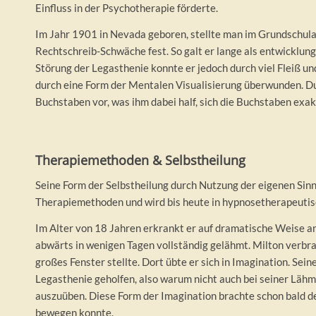
Einfluss in der Psychotherapie förderte.
Im Jahr 1901 in Nevada geboren, stellte man im Grundschulal
Rechtschreib-Schwäche fest. So galt er lange als entwicklun
Störung der Legasthenie konnte er jedoch durch viel Fleiß u
durch eine Form der Mentalen Visualisierung überwunden. Dur
Buchstaben vor, was ihm dabei half, sich die Buchstaben exa
Therapiemethoden & Selbstheilung
Seine Form der Selbstheilung durch Nutzung der eigenen Sinn
Therapiemethoden und wird bis heute in hypnosetherapeutis
Im Alter von 18 Jahren erkrankt er auf dramatische Weise 
abwärts in wenigen Tagen vollständig gelähmt. Milton verbrac
großes Fenster stellte. Dort übte er sich in Imagination. Sein
Legasthenie geholfen, also warum nicht auch bei seiner Lähmu
auszuüben. Diese Form der Imagination brachte schon bald de
bewegen konnte.