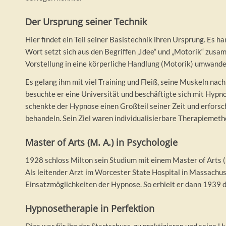
Der Ursprung seiner Technik
Hier findet ein Teil seiner Basistechnik ihren Ursprung. Es
Wort setzt sich aus den Begriffen „Idee“ und „Motorik“ zusa
Vorstellung in eine körperliche Handlung (Motorik) umwande
Es gelang ihm mit viel Training und Fleiß, seine Muskeln na
besuchte er eine Universität und beschäftigte sich mit Hypnos
schenkte der Hypnose einen Großteil seiner Zeit und erforsc
behandeln. Sein Ziel waren individualisierbare Therapiemeth
Master of Arts (M. A.) in Psychologie
1928 schloss Milton sein Studium mit einem Master of Arts (M
Als leitender Arzt im Worcester State Hospital in Massachus
Einsatzmöglichkeiten der Hypnose. So erhielt er dann 1939 di
Hypnosetherapie in Perfektion
Dies war für ihn der Startschuss, zu praktizieren und seine