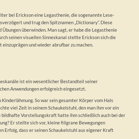
ter bei Erickson eine Legasthenie, die sogenannte Lese-
gsverzögert und trug den Spitznamen „Dictionary“. Diese
nd Übungen überwinden. Man sagt, er habe die Legasthenie
ch seinen visuellen Sinneskanal stellte Erickson sich die
kt einzuprägen und wieder abrufbar zu machen.
eskanäle ist ein wesentlicher Bestandteil seiner
chen Anwendungen erfolgreich eingesetzt.
an Kinderlähmung. So war sein gesamter Körper vom Hals
hte viel Zeit in seinem Schaukelstuhl, den man ihm vor ein
e bildhafte Vorstellungskraft hatte ihm schließlich auch bei der
ng? Er stellte sich vor, kleine filigrane Bewegungen
n Erfolg, dass er seinen Schaukelstuhl aus eigener Kraft