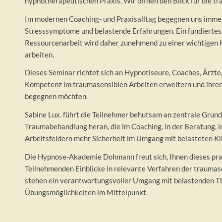
hypnotherapeutischen Praxis. Wir öffnen den Blick für die t
Im modernen Coaching- und Praxisalltag begegnen uns immer
Stresssymptome und belastende Erfahrungen. Ein fundiertes 
Ressourcenarbeit wird daher zunehmend zu einer wichtigen K
arbeiten.
Dieses Seminar richtet sich an Hypnotiseure, Coaches, Ärzte,
Kompetenz im traumasensiblen Arbeiten erweitern und ihren 
begegnen möchten.
Sabine Lux. führt die Teilnehmer behutsam an zentrale Gru
Traumabehandlung heran, die im Coaching, in der Beratung, 
Arbeitsfeldern mehr Sicherheit im Umgang mit belasteten Kl
Die Hypnose-Akademie Dohmann freut sich, Ihnen dieses pra
Teilnehmenden Einblicke in relevante Verfahren der traumas
stehen ein verantwortungsvoller Umgang mit belastenden Th
Übungsmöglichkeiten im Mittelpunkt.