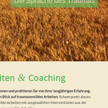
Die Sprache des Traumas
&
iten
Coaching
en und profitieren Sie von ihrer langjährigen Erfahrung,
 Blick auf traumasensibles Arbeiten.
Schwerpunkt dieses
sible Arbeiten mit ausgewählten Interventionen aus der